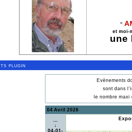
A
"
et moi-
une
ts plugin
Evènements don
sont dans l'
le nombre maxi 
04 Avril 2026
Expos
…
↓
04-01-