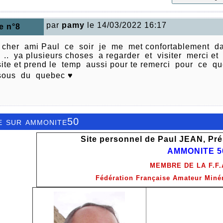
par
pamy
le 14/03/2022 16:17
e n°8
 cher ami Paul ce soir je me met confortablement dan
e .. ya plusieurs choses a regarder et visiter merci e
site et prend le temp aussi pour te remerci pour ce 
sous du quebec ♥
e sur ammonite50
Site personnel de Paul JEAN, Pré
AMMONITE 5
MEMBRE DE LA F.F.
Fédération Française Amateur Miné