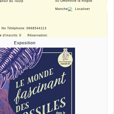
50 Omonville la Rogue
anoir du Tourp
Manche
Localiser
r No Téléphone: 0668544113
d'inscrits: 0 Réservation:
Exposition