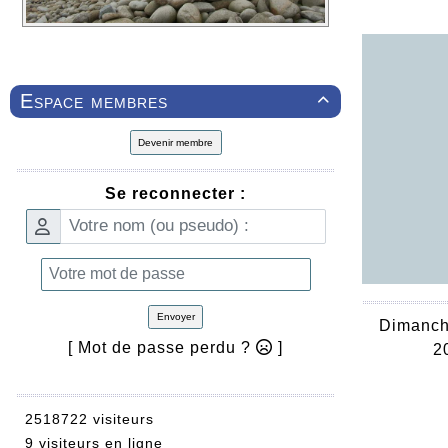
Espace membres

Devenir membre
Se reconnecter :
Envoyer
Dimanch
[ Mot de passe perdu ?
]
2
2518722 visiteurs
9 visiteurs en ligne