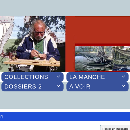
COLLECTIONS
LA MANCHE


DOSSIERS 2
A VOIR


or
Poster un message