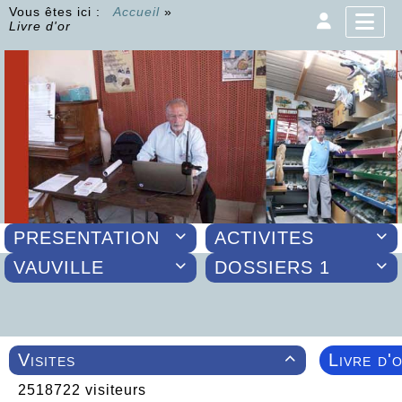
Vous êtes ici :
Accueil
»
Livre d'or
PRESENTATION
ACTIVITES


VAUVILLE
DOSSIERS 1


Visites
Livre d'

2518722 visiteurs