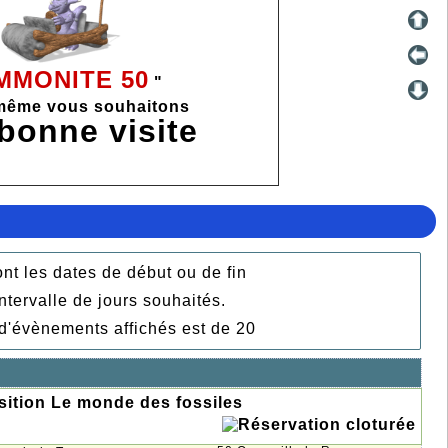
MMONITE 50
"
même v
ous souhaitons
 bonne
visite
t les dates de début ou de fin
intervalle de jours souhaités.
d'évènements affichés est de 20
ition Le monde des fossiles