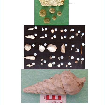
.....