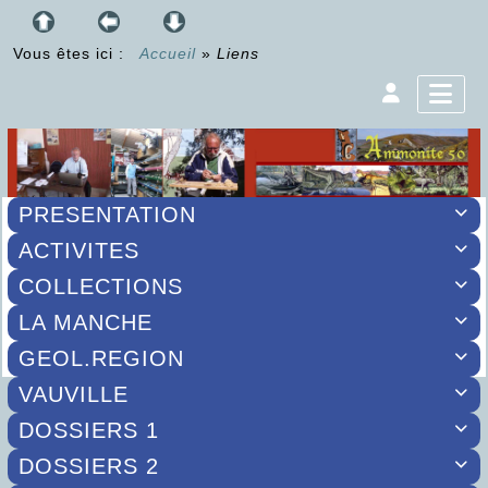
Vous êtes ici :
Accueil
»
Liens
PRESENTATION

ACTIVITES

COLLECTIONS

LA MANCHE

GEOL.REGION

VAUVILLE

DOSSIERS 1

DOSSIERS 2
