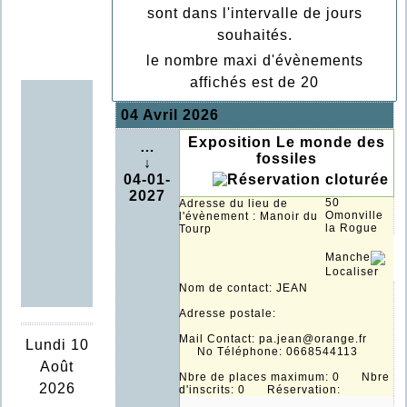
sont dans l'intervalle de jours
souhaités.
le nombre maxi d'évènements
affichés est de 20
04 Avril 2026
Exposition Le monde des
…
fossiles
↓
04-01-
2027
50
Adresse du lieu de
Omonville
l'évènement : Manoir du
la Rogue
Tourp
Manche
Localiser
Nom de contact: JEAN
Adresse postale:
Mail Contact: pa.jean@orange.fr
Lundi 10
No Téléphone: 0668544113
Août
Nbre de places maximum: 0 Nbre
2026
d'inscrits: 0 Réservation: