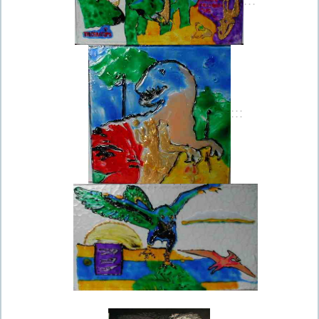
:::
:::