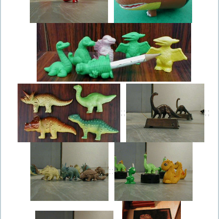
;;
;;
::