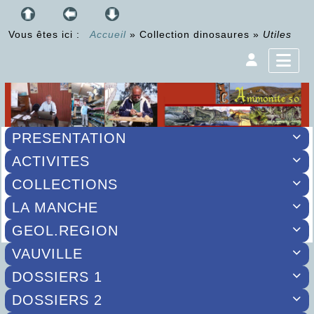
Vous êtes ici :
Accueil
»
Collection dinosaures
»
Utiles
PRESENTATION

ACTIVITES

COLLECTIONS

LA MANCHE

GEOL.REGION

VAUVILLE

DOSSIERS 1

DOSSIERS 2
