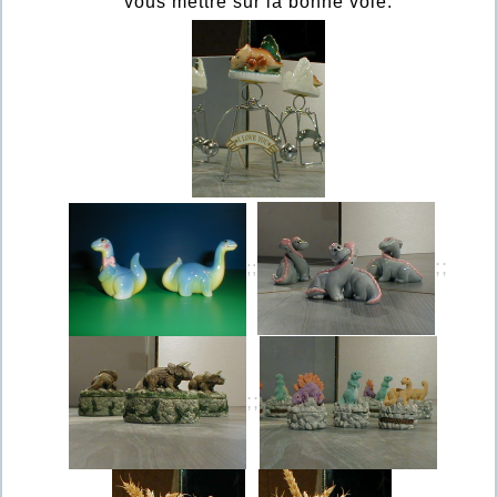
vous mettre sur la bonne voie.
;;
;;
;;