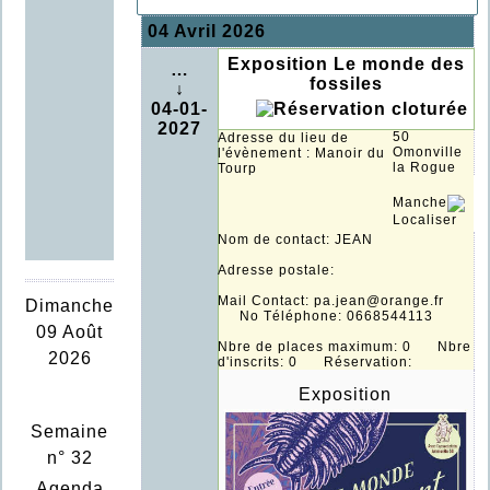
04 Avril 2026
Exposition Le monde des
…
fossiles
↓
04-01-
2027
50
Adresse du lieu de
Omonville
l'évènement : Manoir du
la Rogue
Tourp
Manche
Localiser
Nom de contact: JEAN
Adresse postale:
Mail Contact: pa.jean@orange.fr
Dimanche
No Téléphone: 0668544113
09 Août
Nbre de places maximum: 0 Nbre
2026
d'inscrits: 0 Réservation:
Exposition
Semaine
n° 32
Agenda