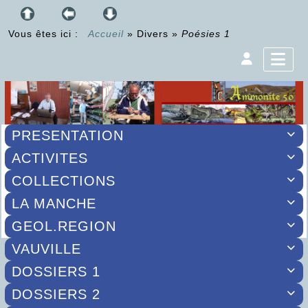
Vous êtes ici :
Accueil
»
Divers
»
Poésies 1
PRESENTATION

ACTIVITES

COLLECTIONS

LA MANCHE

GEOL.REGION

VAUVILLE

DOSSIERS 1

DOSSIERS 2
